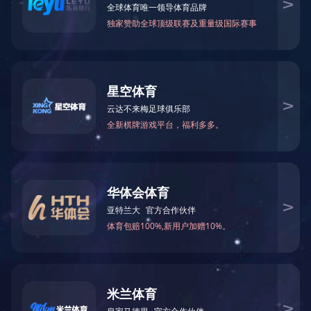
示
投资者关系
新闻资讯
加入我们

招贤纳士
员工福利
全球产业布局

搜索


生产研发
当前位置：
乐动体育
-
其他
应用终端产业


暂时没有内容信息显示