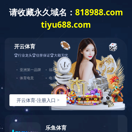
乐动体育
网站乐动体育
乐动体育-乐动ledong(中国)
公司简介
发展历程
技术创新
企业宣传片
社会责任
产品介绍
乐动体育-乐动ledong(中国)
触显产业
应用终端产业
产品应用展
示
投资者关系
新闻资讯
加入我们
招贤纳士
员工福利
全球产业布局

网站乐动体育
乐动体育-乐动ledong(中国)

公司简介
发展历程
技术创新
企业宣传片
社会责任
产品介绍

乐动体育-乐动ledong(中国)
触显产业
应用终端产业
产品应用展