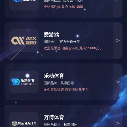

查看详情
无人机
查看详情
Details
查看详情
无人机部件
查看详情
Details
查看详情
智能手机
查看详情
Details
查看详情
平板电脑
查看详情
Details