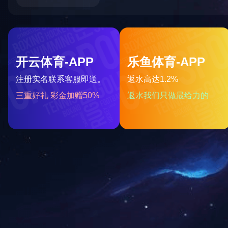
发布时间：
2025-02-19 16:53:15
访问量：
0
概要:
概要:
详情