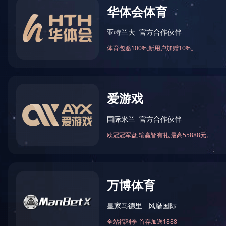
新闻资讯
加入我们

招贤纳士
员工福利
全球产业布局

搜索


乐动体育-乐动ledong(中国)
当前位置：
乐动体育
/
企业宣传片
公司概况


企业宣传片
分类：
乐动体育-乐动ledong(中国)