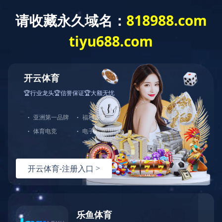
乐动体育
网站乐动体育
乐动体育-乐动ledong(中国)
公司简介
发展历程
技术创新
企业宣传片
社会责任
产品介绍
乐动体育-乐动ledong(中国)
触显产业
应用终端产业
产品应用展
示
投资者关系
新闻资讯
加入我们
招贤纳士
员工福利
全球产业布局

网站乐动体育
乐动体育-乐动ledong(中国)

公司简介
发展历程
技术创新
企业宣传片
社会责任
产品介绍

乐动体育-乐动ledong(中国)
触显产业
应用终端产业
产品应用展