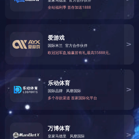
联创电子荣登2025江西民营企业
100强第38位、制造业100强第28
位
分类：
集团要闻
发布时间：
2025-11-06 09:01
访问量：
【概要描述】
10月28日，2025江西民营企业100强、制造业民营
企业100强榜单发布。乐动体育-乐动ledong(中国) 凭借卓越的经
营业绩与持续的科技创新能力，强势上榜，位列江西民营企业第
38位、制造业民营企业第28位，充分彰显公司在江西省民营企业
中的良好发展态势与综合实力。


联创电子荣登2025江西民营企业
100强第38位、制造业100强第28
位