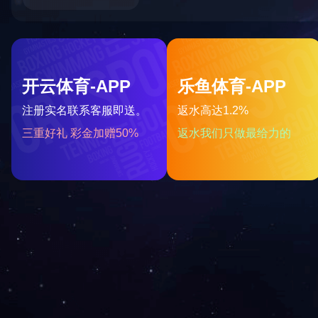
留言应用名称：
客户留言
描述：
*
留言内容：
姓名：
手机：
邮箱：
*
验证码：
提交
联系方式
联创电子重点发展光学镜头及影像模组、触控显示器件等新型光学光电子
销售电话：
0791-8816
5837（光学）
0791-88167261
（触显）
0755-28244478
（应用终端）
微信公众号：联创电子科技股份