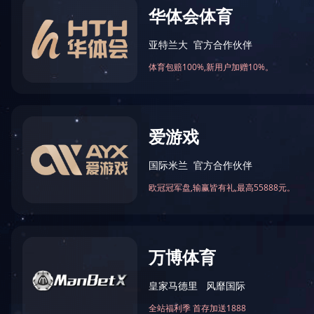
新闻资讯
加入我们

招贤纳士
员工福利
全球产业布局

搜索


乐动体育-乐动ledong(中国)
当前位置：
乐动体育
-
联系我们
公司概况


在线留言
您可以将意见和建议在这里留言给我们，我们将及时给予回复。